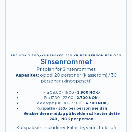
FRA NOK 2.700,-KURS­PAKKE: 550 KR PER PERSON PER DAG
Sinsenrommet
Prisplan for Sinsenrommet
Kapasitet:
opptil 20 personer (klasserom) / 30
personer (kinooppsett)
Fra 08.00 - 16.00 -
2.900 NOK,-
Fra 17.00 - 22.00 -
2.700 NOK,-
Hele dagen (08.00 - 22.00) -
4.300 NOK,-
Kurspakke -
550,-
per person per dag
Ønsker dere middag på kvelden så koster dette
240 ,- NOK per person.
Kurspakken inkluderer kaffe, te, vann, frukt på