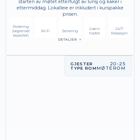
starten av møtet etterfulgt av lunsj og kaker i
ettermiddag. Lokalleie er inkludert i kurspakke
prisen.
Parkering
Grønn
24/7
(begrenset
Wi-Fi
Servering
hostell
Resepsjon
kapasitet)
DETALJER
20-25
GJESTER
MØTEROM
TYPE ROM