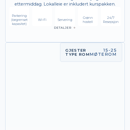
ettermiddag. Lokalleie er inkludert kurspakken.
Parkering
Grønn
24/7
(begrenset
Wi-Fi
Servering
hostell
Resepsjon
kapasitet)
DETALJER
15-25
GJESTER
MØTEROM
TYPE ROM