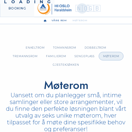
LOADING
🇳🇴
🇬🇧
BOOKING
MENY
VÅRE ROM
MØTEROM
ENKELTROM
TOMANNSROM
DOBBELTROM
TREMANNSROM
FAMILIEROM
SENGEPLASS
MØTEROM
GJESTEKJØKKEN
Møterom
Uansett om du planlegger små, intime
samlinger eller store arrangementer, vil
du finne den perfekte løsningen blant vårt
utvalg av seks unike møterom, hver
tilpasset for å møte dine spesifikke behov
og preferanser!