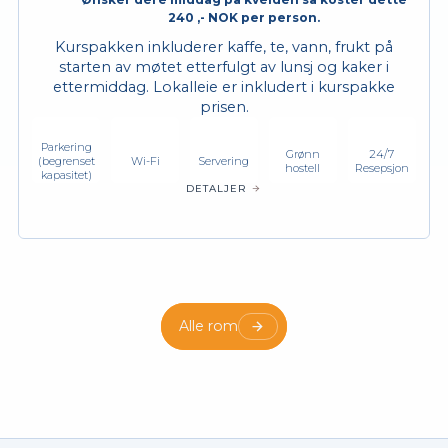
240 ,- NOK per person.
Kurspakken inkluderer kaffe, te, vann, frukt på
starten av møtet etterfulgt av lunsj og kaker i
ettermiddag. Lokalleie er inkludert i kurspakke
prisen.
Parkering
Grønn
24/7
(begrenset
Wi-Fi
Servering
hostell
Resepsjon
kapasitet)
DETALJER
Alle rom