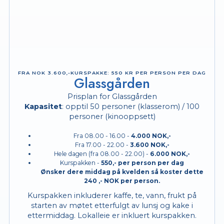
FRA NOK 3.600,-KURS­PAKKE: 550 KR PER PERSON PER DAG
Glassgården
Prisplan for Glassgården
Kapasitet
: opptil 50 personer (klasserom) / 100
personer (kinooppsett)
Fra 08.00 - 16.00 -
4.000 NOK,-
Fra 17.00 - 22.00 -
3.600 NOK,-
Hele dagen (fra 08.00 - 22.00) -
6.000 NOK,-
Kurspakken -
550,- per person per dag
Ønsker dere middag på kvelden så koster dette
240 ,- NOK per person.
Kurspakken inkluderer kaffe, te, vann, frukt på
starten av møtet etterfulgt av lunsj og kake i
ettermiddag. Lokalleie er inkluert kurspakken.