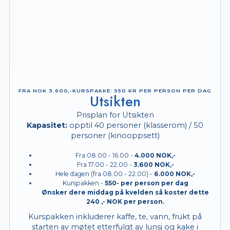
FRA NOK 3.600,-KURS­PAKKE: 550 KR PER PERSON PER DAG
Utsikten
Prisplan for Utsikten
Kapasitet:
opptil 40 personer (klasserom) / 50
personer (kinooppsett)
Fra 08.00 - 16.00 -
4.000 NOK,-
Fra 17.00 - 22.00 -
3.600 NOK,-
Hele dagen (fra 08.00 - 22.00) -
6.000 NOK,-
Kurspakken -
550- per person per dag
Ønsker dere middag på kvelden så koster dette
240 ,- NOK per person.
Kurspakken inkluderer kaffe, te, vann, frukt på
starten av møtet etterfulgt av lunsj og kake i