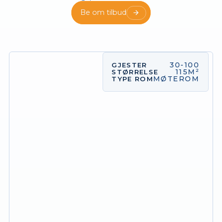
Be om tilbud
30-100
GJESTER
115M²
STØRRELSE
MØTEROM
TYPE ROM