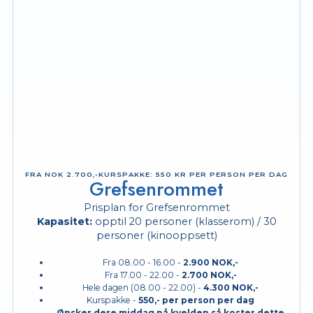
FRA NOK 2.700,-KURS­PAKKE: 550 KR PER PERSON PER DAG
Grefsenrommet
Prisplan for Grefsenrommet
Kapasitet:
opptil 20 personer (klasserom) / 30
personer (kinooppsett)
Fra 08.00 - 16.00 -
2.900 NOK,-
Fra 17.00 - 22.00 -
2.700 NOK,-
Hele dagen (08.00 - 22.00) -
4.300 NOK,-
Kurspakke -
550,-
per person per dag
Ønsker dere middag på kvelden så koster dette