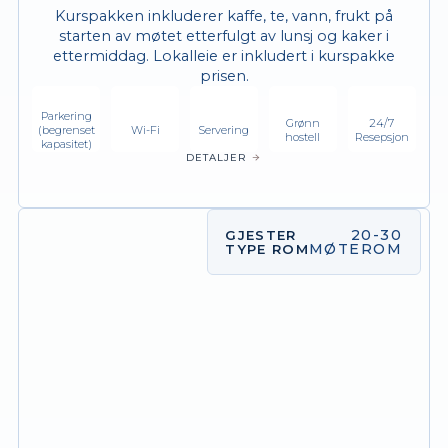
Kurspakken inkluderer kaffe, te, vann, frukt på
starten av møtet etterfulgt av lunsj og kaker i
ettermiddag. Lokalleie er inkludert i kurspakke
prisen.
Parkering
Grønn
24/7
(begrenset
Wi-Fi
Servering
hostell
Resepsjon
kapasitet)
DETALJER
20-30
GJESTER
MØTEROM
TYPE ROM