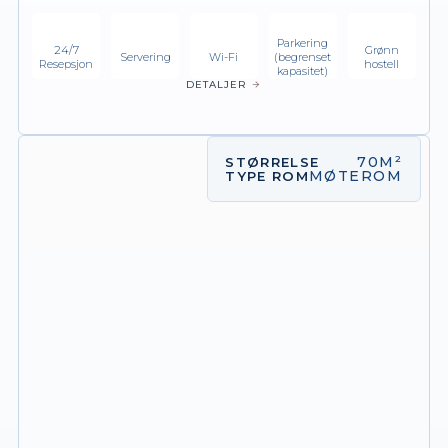
Parkering
24/7
Grønn
Servering
Wi-Fi
(begrenset
Resepsjon
hostell
kapasitet)
DETALJER
70M²
STØRRELSE
MØTEROM
TYPE ROM