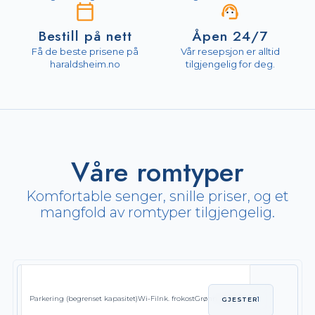
Bestill på nett
Åpen 24/7
Få de beste prisene på
Vår resepsjon er alltid
haraldsheim.no
tilgjengelig for deg.
Våre romtyper
Komfortable senger, snille priser, og et
mangfold av romtyper tilgjengelig.
Parkering (begrenset kapasitet)
Wi-Fi
Ink. frokost
Grønn hostell
GJESTER
1