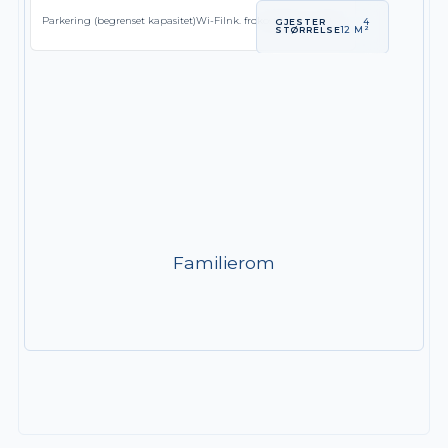
Parkering (begrenset kapasitet)
Wi-Fi
Ink. frokost
Grønn hostell
GJESTER
4
STØRRELSE
12 M²
Familierom