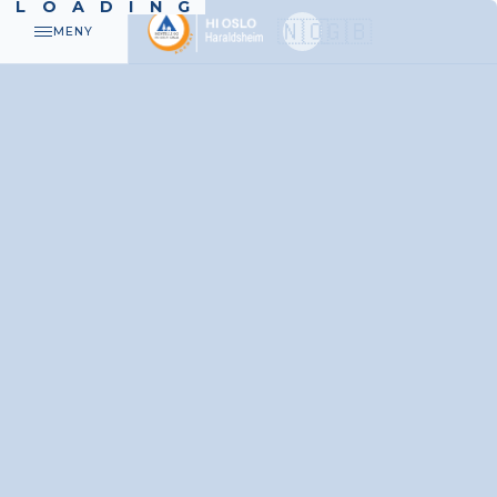
LOADING
🇳🇴
🇬🇧
MENY